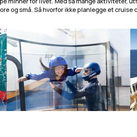
pe minner for livet. Med så mange aktiviteter, utf
ore og små. Så hvorfor ikke planlegge et cruise o