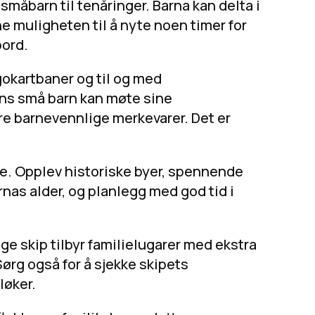
 småbarn til tenåringer. Barna kan delta i
ene muligheten til å nyte noen timer for
bord.
gokartbaner og til og med
ns små barn kan møte sine
dre barnevennlige merkevarer. Det er
me. Opplev historiske byer, spennende
rnas alder, og planlegg med god tid i
nge skip tilbyr familielugarer med ekstra
Sørg også for å sjekke skipets
løker.