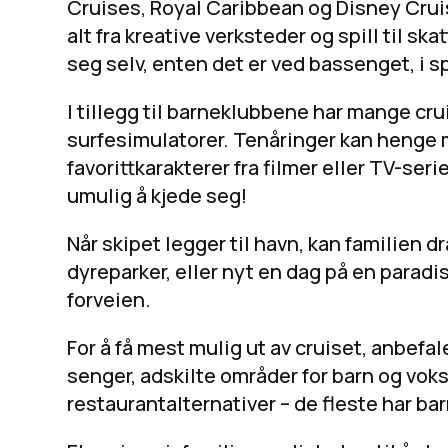
Cruises, Royal Caribbean og Disney Cruise L
alt fra kreative verksteder og spill til s
seg selv, enten det er ved bassenget, i 
I tillegg til barneklubbene har mange cr
surfesimulatorer. Tenåringer kan heng
favorittkarakterer fra filmer eller TV-se
umulig å kjede seg!
Når skipet legger til havn, kan familien
dyreparker, eller nyt en dag på en paradi
forveien.
For å få mest mulig ut av cruiset, anbefal
senger, adskilte områder for barn og voks
restaurantalternativer – de fleste har b