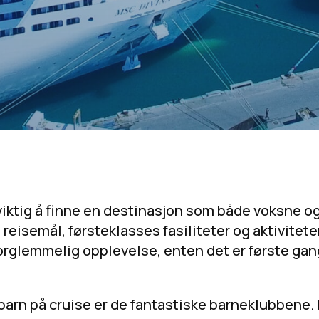
viktig å finne en destinasjon som både voksne og 
eisemål, førsteklasses fasiliteter og aktiviteter
orglemmelig opplevelse, enten det er første gang 
barn på cruise er de fantastiske barneklubbene. 