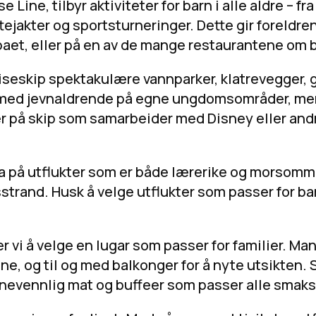
ine, tilbyr aktiviteter for barn i alle aldre – fra
kattejakter og sportsturneringer. Dette gir foreldr
spaet, eller på en av de mange restaurantene om 
uiseskip spektakulære vannparker, klatrevegger, 
e med jevnaldrende på egne ungdomsområder, me
rier på skip som samarbeider med Disney eller an
 dra på utflukter som er både lærerike og morsom
sstrand. Husk å velge utflukter som passer for ba
er vi å velge en lugar som passer for familier. Ma
ne, og til og med balkonger for å nyte utsikten. 
arnevennlig mat og buffeer som passer alle smaks