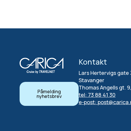
Kontakt
Lars Hertervigs gate
Stavanger
Thomas Angells gt. 9
Påmelding
tel: 73 88 41 30
nyhetsbrev
e-post: post@carica