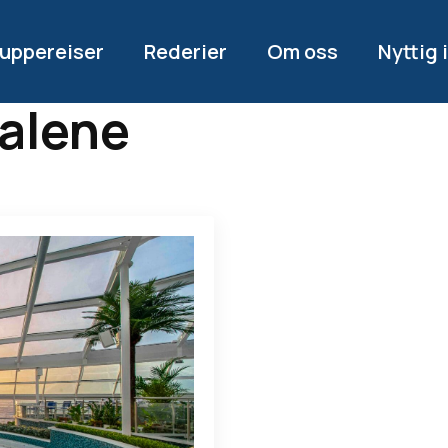
uppereiser
Rederier
Om oss
Nyttig 
 alene