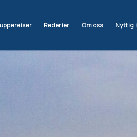
uppereiser
Rederier
Om oss
Nyttig 