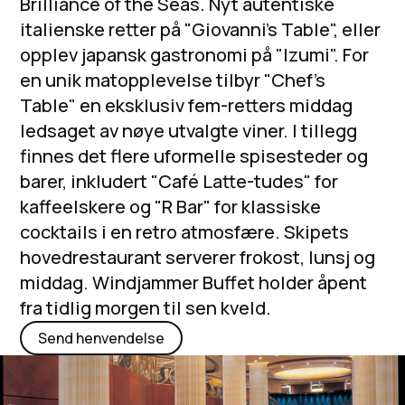
Brilliance of the Seas. Nyt autentiske
italienske retter på "Giovanni's Table", eller
opplev japansk gastronomi på "Izumi". For
en unik matopplevelse tilbyr "Chef's
Table" en eksklusiv fem-retters middag
ledsaget av nøye utvalgte viner. I tillegg
finnes det flere uformelle spisesteder og
barer, inkludert "Café Latte-tudes" for
kaffeelskere og "R Bar" for klassiske
cocktails i en retro atmosfære. Skipets
hovedrestaurant serverer frokost, lunsj og
middag. Windjammer Buffet holder åpent
fra tidlig morgen til sen kveld.
Send henvendelse