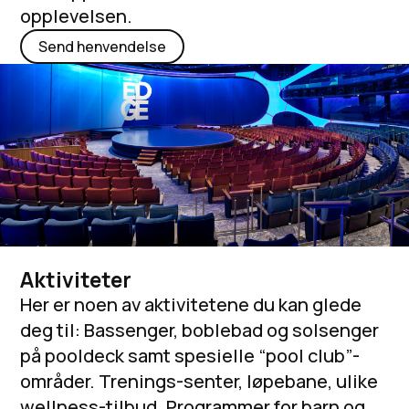
opplevelsen.
Send henvendelse
Aktiviteter
Her er noen av aktivitetene du kan glede
deg til: Bassenger, boblebad og solsenger
på pooldeck samt spesielle “pool club”-
områder. Trenings-senter, løpebane, ulike
wellness-tilbud. Programmer for barn og