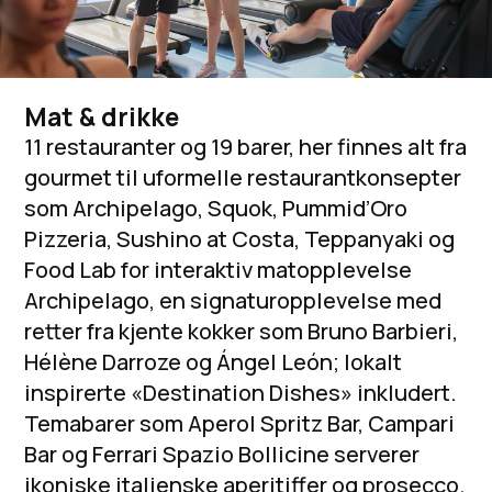
Mat & drikke
11 restauranter og 19 barer, her finnes alt fra
gourmet til uformelle restaurantkonsepter
som Archipelago, Squok, Pummid’Oro
Pizzeria, Sushino at Costa, Teppanyaki og
Food Lab for interaktiv matopplevelse
Archipelago, en signaturopplevelse med
retter fra kjente kokker som Bruno Barbieri,
Hélène Darroze og Ángel León; lokalt
inspirerte «Destination Dishes» inkludert.
Temabarer som Aperol Spritz Bar, Campari
Bar og Ferrari Spazio Bollicine serverer
ikoniske italienske aperitiffer og prosecco.