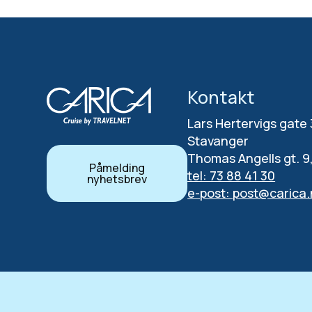
Kontakt
Lars Hertervigs gate
Stavanger
Thomas Angells gt. 9
Påmelding
tel: 73 88 41 30
nyhetsbrev
e-post: post@carica